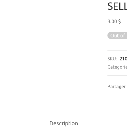
SEL
3.00
$
Out of 
SKU:
21
Categori
Partager
Description