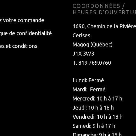
E
COORDONNÉES /
HEURES D’OUVERTU
z votre commande
1690, Chemin de la Rivièr
ique de confidentialité
Cerises
Magog (Québec)
s et conditions
J1X 3W3
T. 819 769.0760
Lundi: Fermé
Mardi: Fermé
Mercredi: 10 h à 17 h
Jeudi: 10 h à 18 h
Vendredi: 10 h à 18 h
Samedi: 9 h à 17 h
Dimanche: 9 h à 16 h