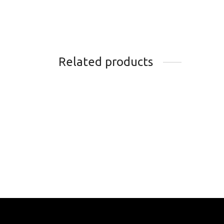
Related products
POIGNEES 49N CONFORT
AERO
ERGONOMIQUES
ZEFA
13.49
$
11.9
Add to cart
Add t