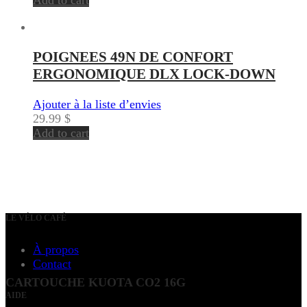
POIGNEES 49N DE CONFORT
ERGONOMIQUE DLX LOCK-DOWN
Ajouter à la liste d’envies
29.99
$
Add to cart
LE VÉLO CAFÉ
À propos
Contact
CARTOUCHE KUOTA CO2 16G
AIDE