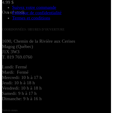
4.99
$
Suivez votre commande
Out of stock
Politique de confidentialité
Termes et conditions
COORDONNÉES / HEURES D’OUVERTURE
1690, Chemin de la Rivière aux Cerises
Magog (Québec)
J1X 3W3
T. 819 769.0760
Lundi: Fermé
Mardi: Fermé
Mercredi: 10 h à 17 h
Jeudi: 10 h à 18 h
Vendredi: 10 h à 18 h
Samedi: 9 h à 17 h
Dimanche: 9 h à 16 h
Suivez-nous