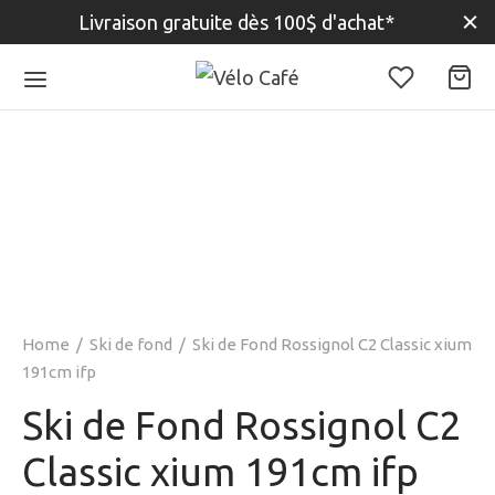
Livraison gratuite dès 100$ d'achat*
Home
/
Ski de fond
/
Ski de Fond Rossignol C2 Classic xium
191cm ifp
Ski de Fond Rossignol C2
Classic xium 191cm ifp