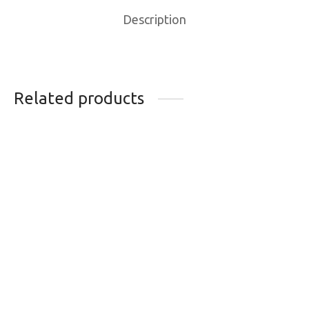
Description
Related products
SKI DE FOND
SKI DE FOND
ROSSIGNOL DELTA
ROSSIGNOL R-SKIN
SPORT SKATE
DELTA COURSE
329.99
$
549.99
$