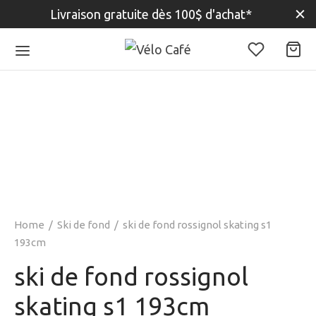
Livraison gratuite dès 100$ d'achat*
Home
/
Ski de fond
/
ski de fond rossignol skating s1
193cm
ski de fond rossignol
skating s1 193cm