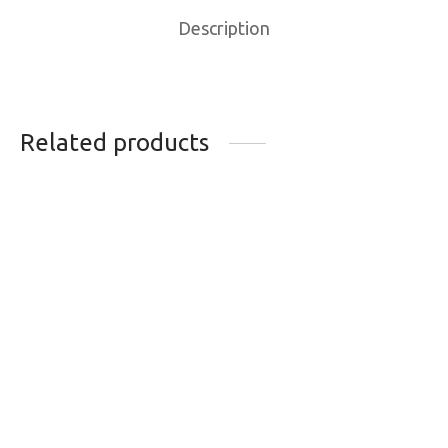
Description
Related products
ROUE ARRIERE
ROUE DE VELO
WHEEL SHOP ALEX
ARRIERE 49N
GD24P 700C
ROUTE 700C
SHIMANO 105 R7070
DEBLOCAGE RAPIDE
ROUE LIBRE
299.99
$
197.95
$