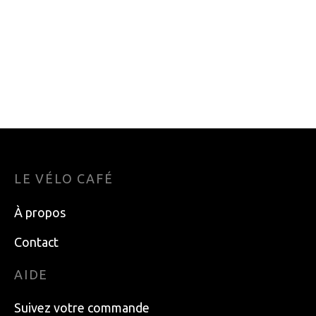
ROUE AVANT 49N
ROUE ARRIERE 49N
RROUTE GRAVEL
26PO FR J DR CASS
CYCLOCROSS 700
NR
240.00
$
134.99
$
LE VÉLO CAFÉ
À propos
Contact
AIDE
Suivez votre commande