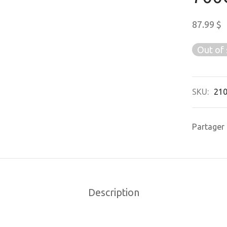
87.99
$
Out of 
SKU:
21
Partager
Description