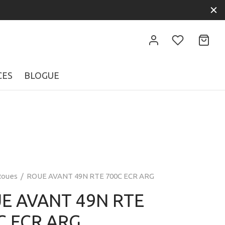
CES
BLOGUE
Roues
/
ROUE AVANT 49N RTE 700C ECR ARG
E AVANT 49N RTE
C ECR ARG