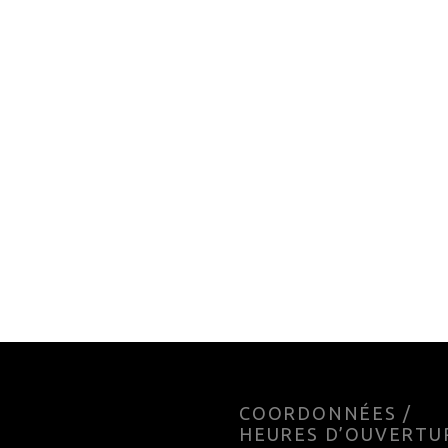
 AVANT 49N RROUTE
ROUE ARRIERE 49N RTE
EL CYCLOCROSS 700
700C ROUE LIBRE AR
00
$
126.49
$
o cart
Add to cart
E
COORDONNÉES /
HEURES D’OUVERTU