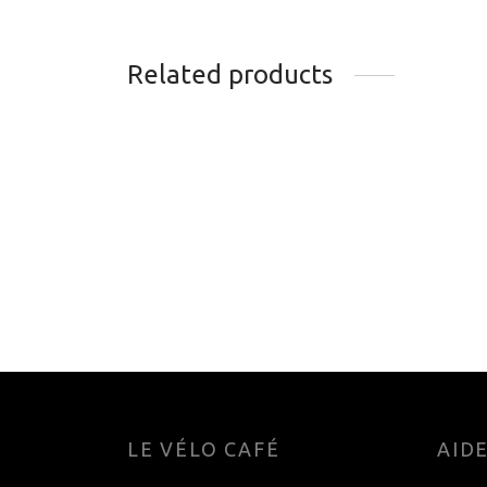
Related products
ROUE ARRIERE WHEEL
ROUE
SHOP ALEX GD24P 700C
GRAV
SHIMANO 105 R7070
240.
299.99
$
Add t
Add to cart
LE VÉLO CAFÉ
AID