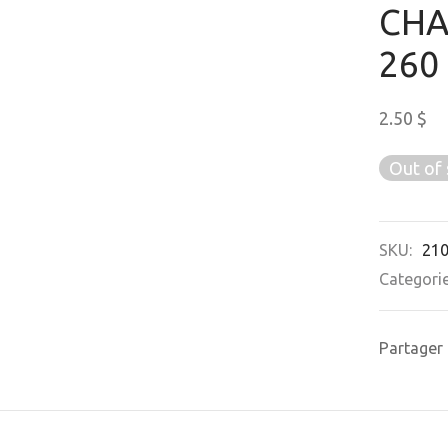
CHA
260
2.50
$
Out of 
SKU:
21
Categori
Partager