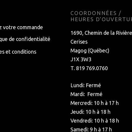
E
COORDONNÉES /
HEURES D’OUVERTU
z votre commande
1690, Chemin de la Rivièr
ique de confidentialité
Cerises
Magog (Québec)
s et conditions
J1X 3W3
T. 819 769.0760
Lundi: Fermé
Mardi: Fermé
Mercredi: 10 h à 17 h
Jeudi: 10 h à 18 h
Vendredi: 10 h à 18 h
Samedi: 9 h à 17 h