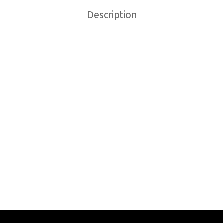
Description
CHAINE SHIMANO XT CN
SIF LIZARD SKINS
HG93 9 VITESSES 116L
EGE CADRE
61.49
$
9
$
Add to cart
o cart