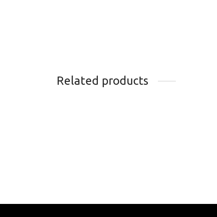
Related products
CHAINE SRAM PC 1051 10
ADHE
VITESSES
PROT
40.99
$
13.4
Add to cart
Add t