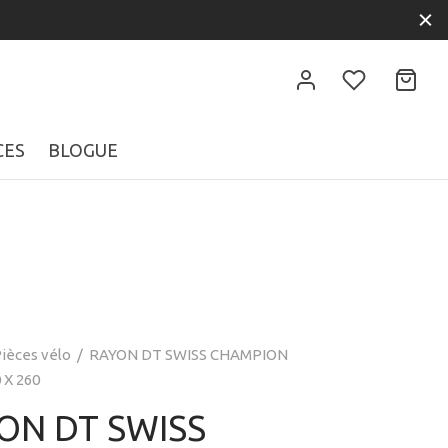
CES
BLOGUE
ièces vélo
/
RAYON DT SWISS CHAMPION
 X 260
ON DT SWISS