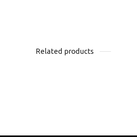
Related products
CHAINE SRAM PC1170 11 V
BOIT
CAM
74.99
$
POW
Add to cart
54.9
Add t