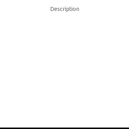
Description
CHAINE SRAM PC 1130
IER DE PEDALIER
11VITESSES 12 MAILLON
PAGNOLO CAMPY
ER TORQUE
40.99
$
9
$
Add to cart
o cart