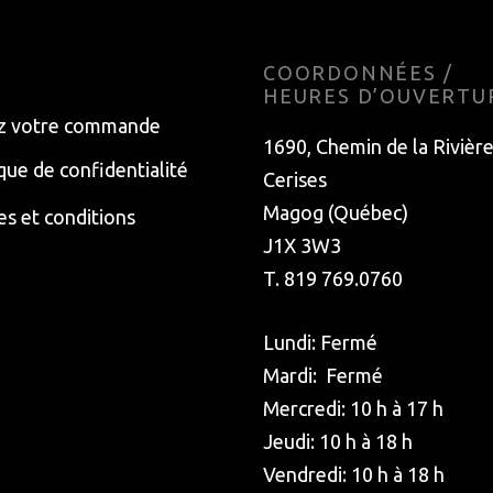
E
COORDONNÉES /
HEURES D’OUVERTU
z votre commande
1690, Chemin de la Rivièr
ique de confidentialité
Cerises
Magog (Québec)
s et conditions
J1X 3W3
T. 819 769.0760
Lundi: Fermé
Mardi: Fermé
Mercredi: 10 h à 17 h
Jeudi: 10 h à 18 h
Vendredi: 10 h à 18 h