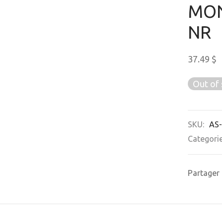
MON
NR
37.49
$
Out of 
SKU:
AS
Categori
Partager