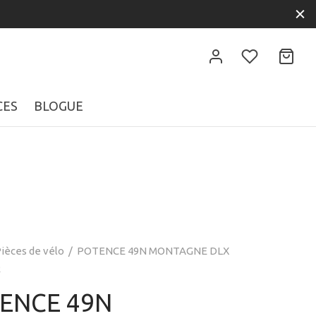
CES
BLOGUE
ièces de vélo
/
POTENCE 49N MONTAGNE DLX
R
ENCE 49N