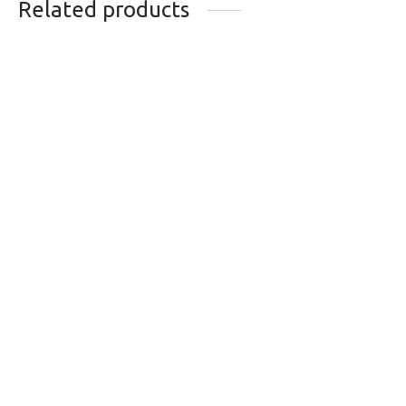
Related products
CHAINE SRAM
CABLE DE FREIN
PC850 8V
SHIMANO ACTION +
TANDEM ROAD
22.99
$
BRAKE
7.00
$
CHAINE SRAM PC
CHAINE SRAM PC
1130 11VITESSES 12
1071 10V
MAILLONS
70.49
$
40.99
$