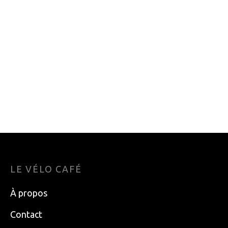
BRAKE
7.00
$
CASSETTE SRAM
DERAILLEUR
PG1030 10SP 11-32
ARRIERE SHIMANO
CLARIS 8V CAGE
95.99
$
LONGUE
50.50
$
LE VÉLO CAFÉ
À propos
Contact