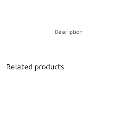
Description
Related products
CHAINE SRAM
CABLE DE FREIN
PC1170 11 V
SHIMANO ACTION +
TANDEM ROAD
74.99
$