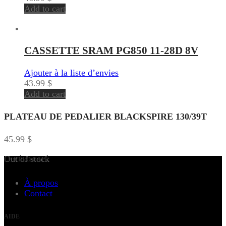
Add to cart
CASSETTE SRAM PG850 11-28D 8V
Ajouter à la liste d’envies
43.99
$
Add to cart
PLATEAU DE PEDALIER BLACKSPIRE 130/39T
45.99
$
Out of stock
LE VÉLO CAFÉ
À propos
Contact
AIDE