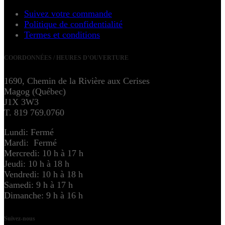
Suivez votre commande
Politique de confidentialité
Termes et conditions
COORDONNÉES / HEURES D’OUVERTURE
1690, Chemin de la Rivière aux Cerises
Magog (Québec)
J1X 3W3
T. 819 769.0760
Lundi: Fermé
Mardi: Fermé
Mercredi: 10 h à 17 h
Jeudi: 10 h à 18 h
Vendredi: 10 h à 18 h
Samedi: 9 h à 17 h
Dimanche: 9 h à 16 h
Suivez-nous