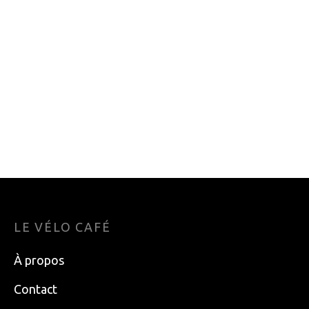
PC971 9V
PG1130 11V 11/32D
38.49
$
121.99
$
CHAINE SRAM
PATINS DE FREIN
POWERLOCK 11
ASHIMA POUR
VITESSES 118
JANTE ARS72R-P-PG
MALLIONS PCX1
3.99
$
49.99
$
LE VÉLO CAFÉ
À propos
Contact