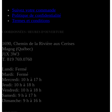
Suivez votre commande
Politique de confidentialité
Termes et conditions
COORDONNÉES / HEURES D’OUVERTURE
1690, Chemin de la Rivière aux Cerises
Magog (Québec)
J1X 3W3
T. 819 769.0760
Lundi: Fermé
Mardi: Fermé
Mercredi: 10 h à 17 h
Jeudi: 10 h à 18 h
Vendredi: 10 h à 18 h
Samedi: 9 h à 17 h
Dimanche: 9 h à 16 h