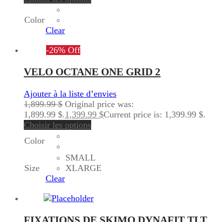
Color
Clear
-
26
%
Off
VELO OCTANE ONE GRID 2
Ajouter à la liste d’envies
1,899.99
$
Original price was:
1,899.99 $.
1,399.99
$
Current price is: 1,399.99 $.
Choisir les options
Color
SMALL
Size
XLARGE
Clear
FIXATIONS DE SKIMO DYNAFIT TLT