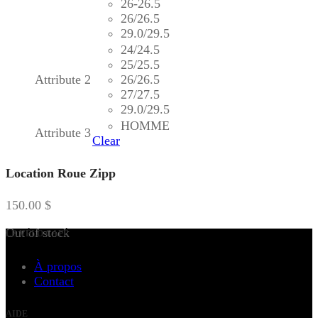
26-26.5
26/26.5
29.0/29.5
24/24.5
25/25.5
Attribute 2
26/26.5
27/27.5
29.0/29.5
HOMME
Attribute 3
Clear
Location Roue Zipp
150.00
$
Out of stock
LE VÉLO CAFÉ
À propos
Contact
AIDE