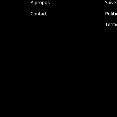
À propos
Suive
Contact
Polit
Terme