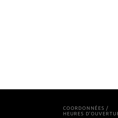
TION DYNAFIT
FIXATION SKIMO SKITR
CAL ST SILVER 100MM
GARA TITAN 5
95
$
599.99
$
o cart
Add to cart
E
COORDONNÉES /
HEURES D’OUVERTU