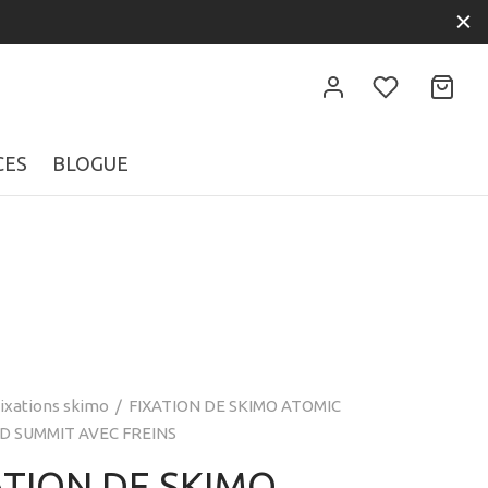
CES
BLOGUE
ixations skimo
/
FIXATION DE SKIMO ATOMIC
 SUMMIT AVEC FREINS
ATION DE SKIMO