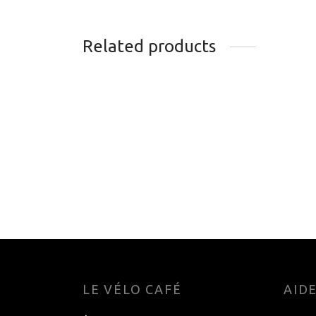
Related products
FIXATIONS DE SKIMO
FIXA
DYNAFIT SUPERLITE 175
RADI
Z12
525.
499.95
$
Add t
Add to cart
LE VÉLO CAFÉ
AID