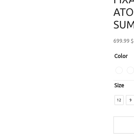
ATO
SUM
699.99
$
Color
Size
12
9