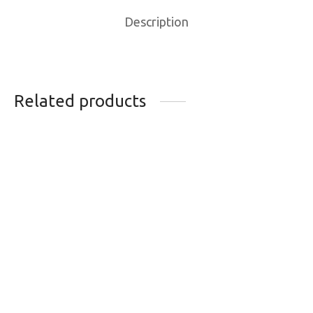
Description
Related products
BOTTES DE SKI
FIXATIONS DE
ATOMIC BACKLAND
SKIMO DYNAFIT TLT
EXPERT
SPEEDFIT (SANS
LEASH)
849.99
$
499.95
$
BLACK/DARK BLUE