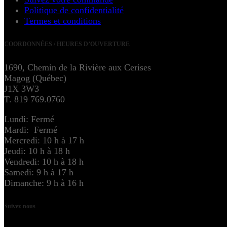
Politique de confidentialité
Termes et conditions
COORDONNÉES / HEURES D’OUVERTURE
1690, Chemin de la Rivière aux Cerises
Magog (Québec)
J1X 3W3
T. 819 769.0760
Lundi: Fermé
Mardi: Fermé
Mercredi: 10 h à 17 h
Jeudi: 10 h à 18 h
Vendredi: 10 h à 18 h
Samedi: 9 h à 17 h
Dimanche: 9 h à 16 h
Suivez-nous