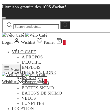
Livraison gratuite dès 100$ d'achat*
Search
Search
for:
Login
Wishlist
Panier
0
VÉLO CAFÉ
À PROPOS
L’ÉQUIPE
EMPLOIS
Menu
BOUTIQUE EN LIGNE
SKIMO
Wishlist
Panier
0
SKI DE FOND
BOTTES SKIMO
BÂTONS DE SKIMO
VÉLOS
LUNETTES
LOCATION