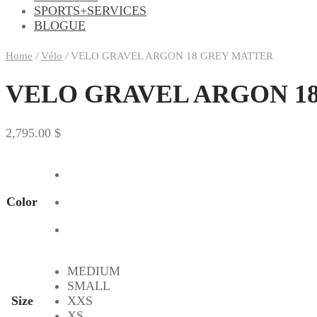
SPORTS+SERVICES
BLOGUE
Home
/
Vélo
/
VELO GRAVEL ARGON 18 GREY MATTER
VELO GRAVEL ARGON 1
2,795.00
$
Color
MEDIUM
SMALL
Size
XXS
XS