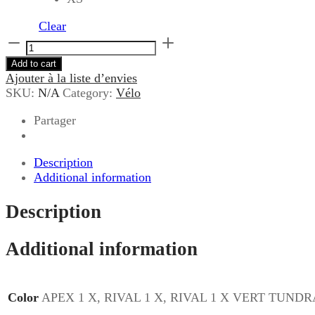
Clear
VELO
GRAVEL
Add to cart
ARGON
Ajouter à la liste d’envies
18
SKU:
N/A
Category:
Vélo
GREY
MATTER
Partager
quantity
Description
Additional information
Description
Additional information
Color
APEX 1 X, RIVAL 1 X, RIVAL 1 X VERT TUND