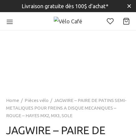
Livraison gratuite dès 100$ d'achat*
Home
/
Pièces vélo
/
JAGWIRE – PAIRE DE PATINS SEMI-
METALIQUES POUR FREINS A DISQUE MECANIQUES –
ROUGE – HAYES MX2, MX3, SOLE
JAGWIRE – PAIRE DE