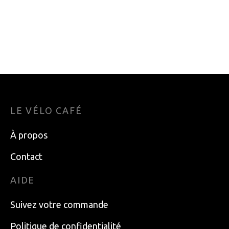
PEDALIER
JAGWIRE INOX DE
CAMPAGNOLO
ROUTE
CAMPY POWER
3.50
$
TORQUE
54.99
$
LE VÉLO CAFÉ
À propos
Contact
AIDE
Suivez votre commande
Politique de confidentialité