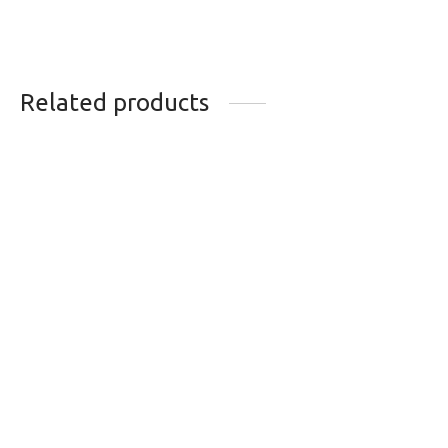
Related products
CHAINE SRAM PC
CHAINE SRAM
1130 11VITESSES 12
PC1170 11 V
MAILLONS
74.99
$
40.99
$
BOITIER DE
CABLE DE FREIN