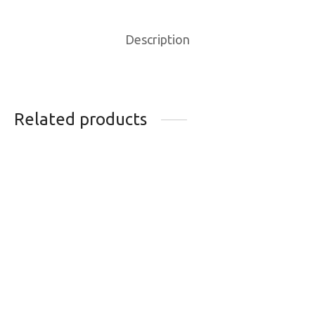
Description
Related products
CALES LOOK KEO
HUILE À CHAINE
GRIP 9 DEGRES
MAXIMA WET
ROUTE ROUGE
18.99
$
43.99
$