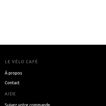
GRAISSE DE
LUBRIFIANT FINISH
ROULEMENT FINISH
LINE FORMAT
LINE 60G
POCHE WET OU DRY
0.65OZ
18.99
$
4.99
$
LE VÉLO CAFÉ
À propos
Contact
AIDE
Suivez votre commande