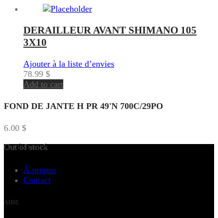
DERAILLEUR AVANT SHIMANO 105
3X10
Ajouter à la liste d’envies
78.99
$
Add to cart
FOND DE JANTE H PR 49'N 700C/29PO
6.00
$
Out of stock
LE VÉLO CAFÉ
À propos
Contact
AIDE