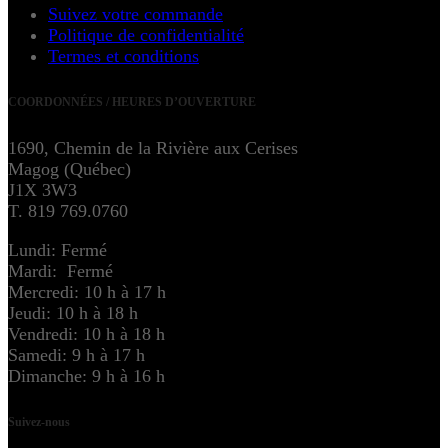
Suivez votre commande
Politique de confidentialité
Termes et conditions
COORDONNÉES / HEURES D’OUVERTURE
1690, Chemin de la Rivière aux Cerises
Magog (Québec)
J1X 3W3
T. 819 769.0760
Lundi: Fermé
Mardi: Fermé
Mercredi: 10 h à 17 h
Jeudi: 10 h à 18 h
Vendredi: 10 h à 18 h
Samedi: 9 h à 17 h
Dimanche: 9 h à 16 h
Suivez-nous