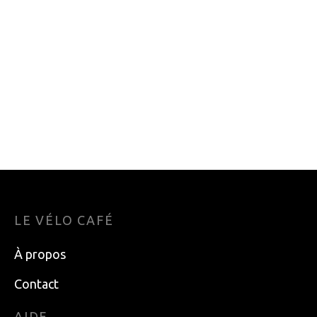
61.49
$
DERAILLEUR
CHAINE SHIMANO
ARRIERE SHIMANO
CN-HG54 DEORE
CLARIS 8V CAGE
10V
LONGUE
46.99
$
50.50
$
LE VÉLO CAFÉ
À propos
Contact
AIDE