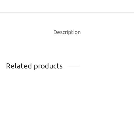
Description
Related products
CASSETTE SRAM
CHAINE SHIMANO
PG-950 11/34D 9V
XT CN-HG93 9
VITESSES 116L
59.49
$