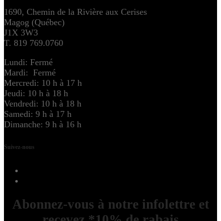
1690, Chemin de la Rivière aux Cerises
Magog (Québec)
J1X 3W3
T. 819 769.0760
Lundi: Fermé
Mardi: Fermé
Mercredi: 10 h à 17 h
Jeudi: 10 h à 18 h
Vendredi: 10 h à 18 h
Samedi: 9 h à 17 h
Dimanche: 9 h à 16 h
Suivez-nous
Abonnez-vous à notre infolettre et
recevez *10% de rabais