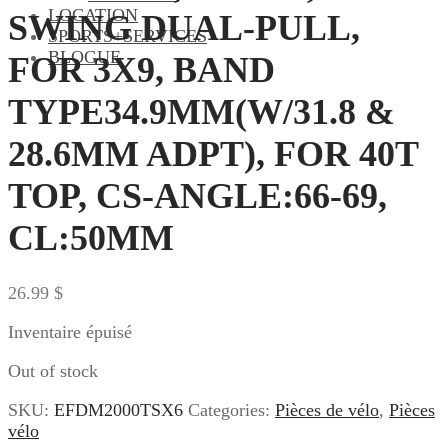
LOCATION
SWING DUAL-PULL,
SPORTS+SERVICES
BLOGUE
FOR 3X9, BAND
TYPE34.9MM(W/31.8 &
28.6MM ADPT), FOR 40T
TOP, CS-ANGLE:66-69,
CL:50MM
26.99
$
Inventaire épuisé
Out of stock
SKU:
EFDM2000TSX6
Categories:
Pièces de vélo
,
Pièces
vélo