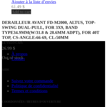
Ajouter à la liste d’envies
61.49
$
Add to cart
DERAILLEUR AVANT FD-M2000, ALTUS, TOP-
SWING DUAL-PULL, FOR 3X9, BAND
TYPE34.9MM(W/31.8 & 28.6MM ADPT), FOR 40T
TOP, CS-ANGLE:66-69, CL:50MM
LE VÉLO CAFÉ
26.99
$
À propos
Out of stock
Contact
AIDE
Suivez votre commande
Politique de confidentialité
Termes et conditions
COORDONNÉES / HEURES D’OUVERTURE