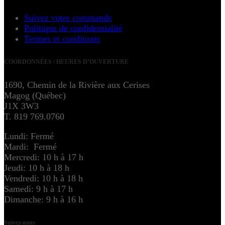
Suivez votre commande
Politique de confidentialité
Termes et conditions
COORDONNÉES / HEURES D’OUVERTURE
1690, Chemin de la Rivière aux Cerises
Magog (Québec)
J1X 3W3
T. 819 769.0760
Lundi: Fermé
Mardi: Fermé
Mercredi: 10 h à 17 h
Jeudi: 10 h à 18 h
Vendredi: 10 h à 18 h
Samedi: 9 h à 17 h
Dimanche: 9 h à 16 h
Suivez-nous