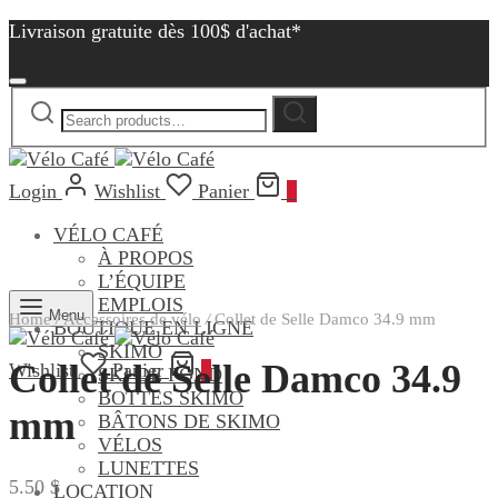
Livraison gratuite dès 100$ d'achat*
Search
Search
for:
Login
Wishlist
Panier
0
VÉLO CAFÉ
À PROPOS
L’ÉQUIPE
EMPLOIS
Menu
Home
/
Accessoires de vélo
/
Collet de Selle Damco 34.9 mm
BOUTIQUE EN LIGNE
SKIMO
Collet de Selle Damco 34.9
Wishlist
Panier
0
SKI DE FOND
BOTTES SKIMO
mm
BÂTONS DE SKIMO
VÉLOS
LUNETTES
5.50
$
LOCATION