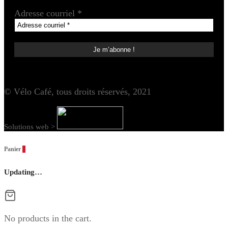
Adresse courriel
*
© Vélo Café, tous droits réservés, 2021
Solutions web >
Panier
0
Updating…
No products in the cart.