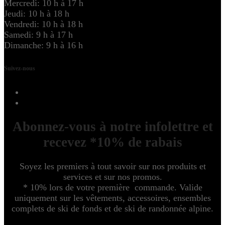
Mercredi: 10 h à 17 h
Jeudi: 10 h à 18 h
Vendredi: 10 h à 18 h
Samedi: 9 h à 17 h
Dimanche: 9 h à 16 h
Suivez-nous
Abonnez-vous à notre infolettre et
recevez *10% de rabais
Soyez les premiers à tout savoir sur nos produits et
services et sur nos promos.
* 10% lors de votre première commande. Valide
uniquement sur les vêtements, accessoires, ensembles
complets de ski de fonds et de ski de randonnée alpine.