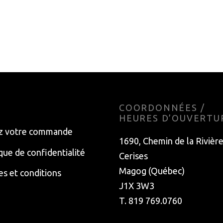
NEES 49N CONFORT
POMPE AMORTISSEUR 4
ONOMIQUES
SHOCKAIR DP
9
$
82.99
$
o cart
Add to cart
E
COORDONNÉES /
HEURES D’OUVERTU
z votre commande
1690, Chemin de la Rivièr
ique de confidentialité
Cerises
Magog (Québec)
s et conditions
J1X 3W3
T. 819 769.0760