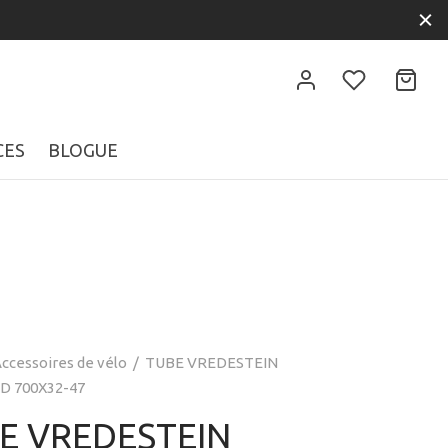
CES
BLOGUE
ccessoires de vélo
/
TUBE VREDESTEIN
 700X32-47
E VREDESTEIN