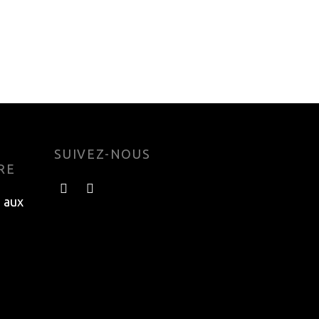
9’N
LUBRIFIANT PARK TOOL
PPL-1 POLYLUBE 1000
15.95
$
Add to cart
SUIVEZ-NOUS
RE
e aux