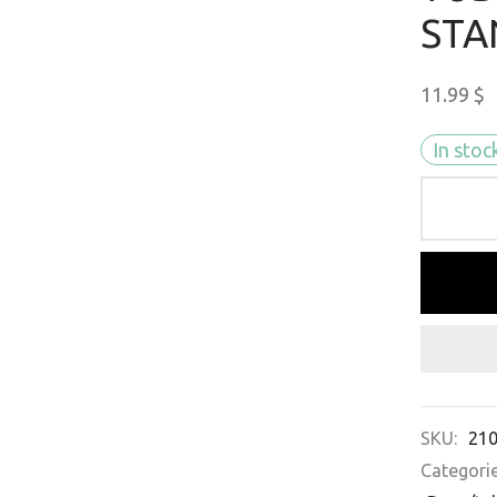
STA
11.99
$
In stoc
SKU:
21
Categori