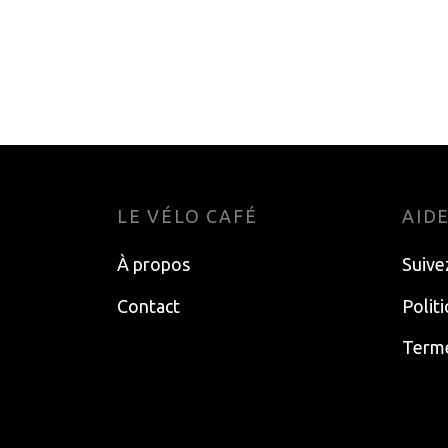
JEU 6 RUSTINES PARK
POIG
TOOL SUPER PATCH
ERG
6.55
$
13.4
Add to cart
Add t
LE VÉLO CAFÉ
AID
À propos
Suive
Contact
Polit
Terme