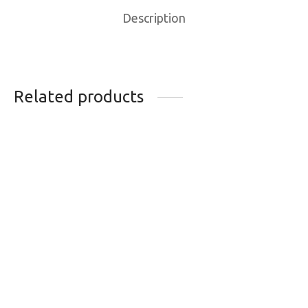
Description
Related products
PNEU VITTORIA
PNEU SCHWALBE
REVOLUTION 29X2.0
ROAD CRUISER KG
REFL NOIR
20X1,75AC
89.99
$
27.49
$