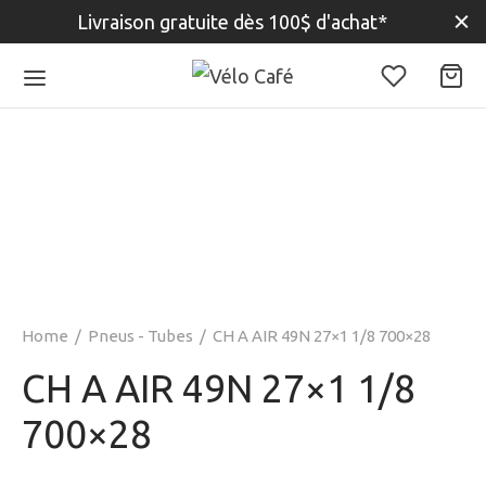
Livraison gratuite dès 100$ d'achat*
Home
/
Pneus - Tubes
/
CH A AIR 49N 27×1 1/8 700×28
CH A AIR 49N 27×1 1/8
700×28