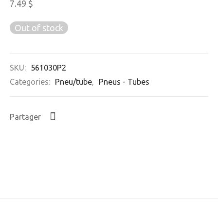
7.49
$
Out of stock
SKU:
561030P2
Categories:
Pneu/tube
,
Pneus - Tubes
Partager