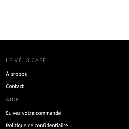
PNEU SCHWALBE
PNEU KENDA
ADX RACING RALPH
KONTENDER 26X1
29×2,25 TE SS SPD
23.99
$
124.99
$
LE VÉLO CAFÉ
À propos
Contact
AIDE
Suivez votre commande
Politique de confidentialité