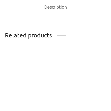
Description
Related products
PNEU
PNEU CST C638 27X1
CONTINENTAL
1/4 NOIR
MOUNTAIN KING
21.99
$
27.5 X 2.3 PLIABLE
76.99
$