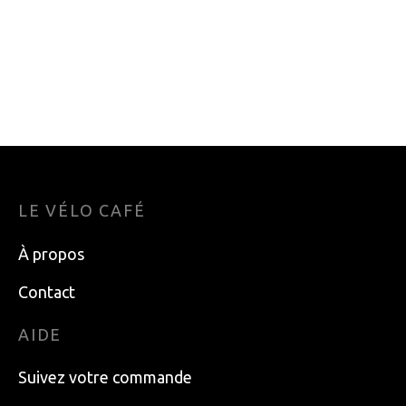
PNEU SCHWALBE
PNEU KENDA K50
RAPID ROB K-
COMP III 16X1.75
GUARD SBC 26X2.25
NOIR
34.99
$
15.49
$
LE VÉLO CAFÉ
À propos
Contact
AIDE
Suivez votre commande