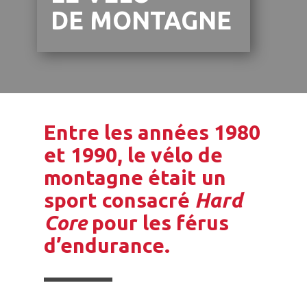
DE MONTAGNE
Entre les années 1980
et 1990, le vélo de
montagne était un
sport consacré
Hard
Core
pour les férus
d’endurance.