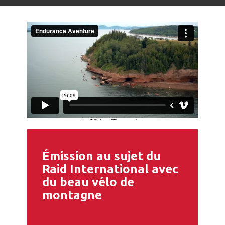
Émission au sujet du
Raid International avec
du beau vélo de
montagne