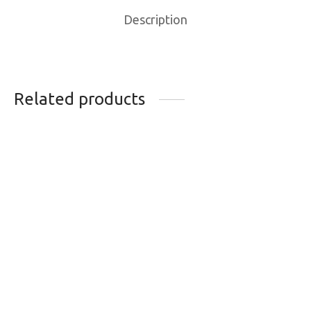
Description
Related products
GANT KOMBI P4
CASQUE VELO
SOUS-GANT
ENFANT GIRO
MERINO
SCAMP MAT ANO
BLU XS
34.95
$
79.99
$