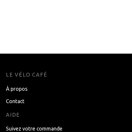
GAINE DE VITESSE
BONNET KOMBI P3
JAGWIRE LEX 4MM
NOIR L-XL
BLANC (VENDU AU
27.95
$
METRE)
5.99
$
LE VÉLO CAFÉ
À propos
Contact
AIDE
Suivez votre commande