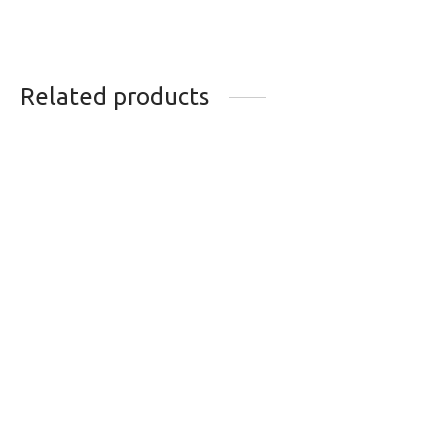
Related products
DEMONTE-
SUPPORT DE
CASSETTE FOUET A
LUMIERE SUR
CHAINE PARK TOOL
CASQUE LEZYNE
SR-12.2 12V
NOIR
74.99
$
14.99
$