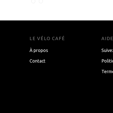
Choisir les options
LE VÉLO CAFÉ
AID
À propos
Suive
Contact
Polit
Terme