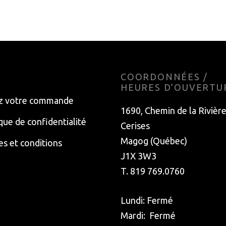
Choisir les options
E
COORDONNÉES /
HEURES D’OUVERTU
z votre commande
1690, Chemin de la Rivièr
ique de confidentialité
Cerises
Magog (Québec)
s et conditions
J1X 3W3
T. 819 769.0760
Lundi: Fermé
Mardi: Fermé