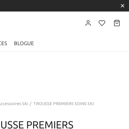
CES
BLOGUE
ccessoires Ski
/
TROUSSE PREMIERS SOINS SKI
USSE PREMIERS