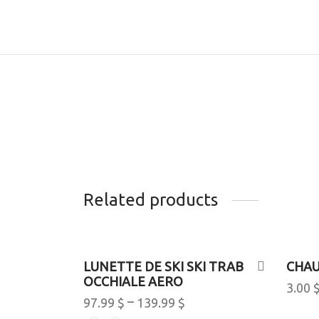
Related products
-
30
%
LUNETTE DE SKI SKI TRAB
CHAU
OCCHIALE AERO
3.00
–
97.99
$
139.99
$
Add t