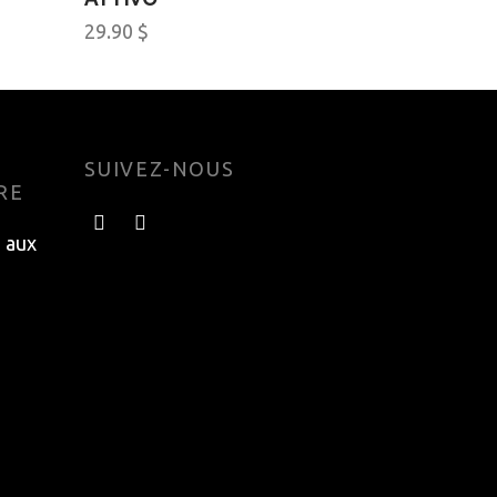
29.90
$
Add to cart
SUIVEZ-NOUS
RE
e aux