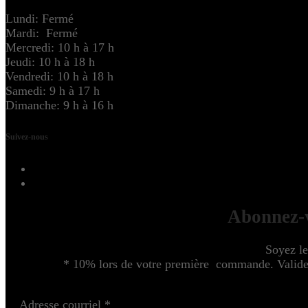
Lundi: Fermé
Mardi: Fermé
Mercredi: 10 h à 17 h
Jeudi: 10 h à 18 h
Vendredi: 10 h à 18 h
Samedi: 9 h à 17 h
Dimanche: 9 h à 16 h
Suivez-nous
Abonnez-v
Soyez le
* 10% lors de votre première commande. Valide u
Adresse courriel
*