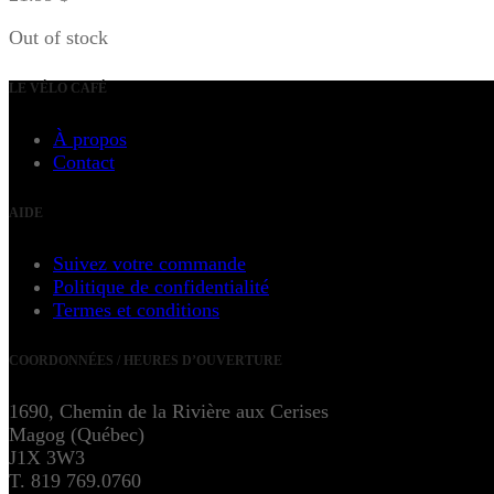
Out of stock
LE VÉLO CAFÉ
À propos
Contact
AIDE
Suivez votre commande
Politique de confidentialité
Termes et conditions
COORDONNÉES / HEURES D’OUVERTURE
1690, Chemin de la Rivière aux Cerises
Magog (Québec)
J1X 3W3
T. 819 769.0760