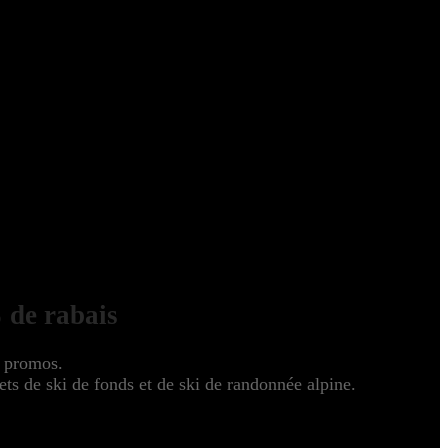
 de rabais
s promos.
s de ski de fonds et de ski de randonnée alpine.