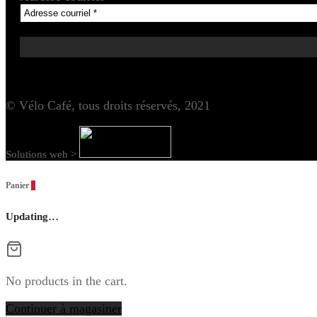
© Vélo Café, tous droits réservés, 2021
Solutions web >
Panier
0
Updating…
No products in the cart.
Continuer à magasiner