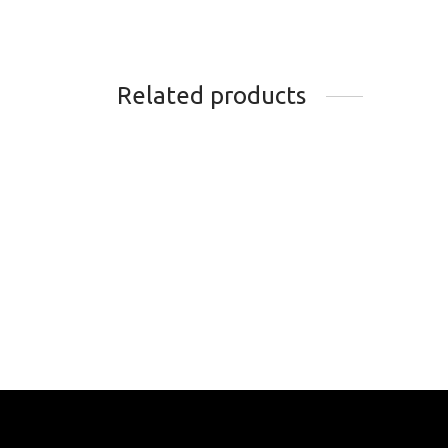
Related products
SKI DE FOND ROSSIGNOL
SKI 
R-SKIN EVO XC 60 ET
R-SK
FIXATION CONTROL STEP-
24-25
IN
339.
379.99
$
Chois
Choisir les options