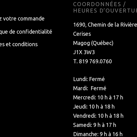
E
COORDONNÉES /
HEURES D’OUVERTU
z votre commande
1690, Chemin de la Rivièr
ique de confidentialité
Cerises
Magog (Québec)
s et conditions
J1X 3W3
T. 819 769.0760
Lundi: Fermé
Mardi: Fermé
Mercredi: 10 h à 17 h
Jeudi: 10 h à 18 h
Vendredi: 10 h à 18 h
Samedi: 9 h à 17 h
Dimanche: 9 h à 16 h