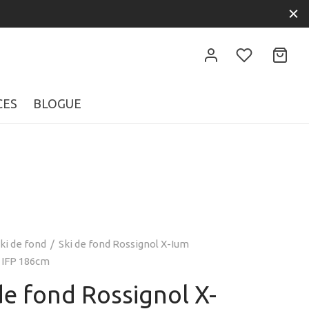
CES
BLOGUE
ki de fond
/
Ski de fond Rossignol X-Ium
- IFP 186cm
de fond Rossignol X-