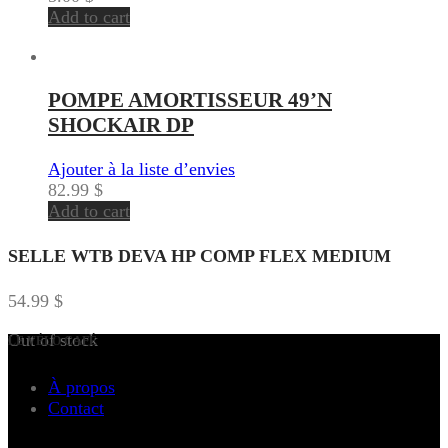
Add to cart
POMPE AMORTISSEUR 49’N
SHOCKAIR DP
Ajouter à la liste d’envies
82.99
$
Add to cart
SELLE WTB DEVA HP COMP FLEX MEDIUM
54.99
$
Out of stock
LE VÉLO CAFÉ
À propos
Contact