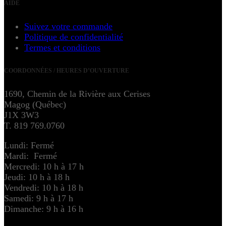
AIDE
Suivez votre commande
Politique de confidentialité
Termes et conditions
COORDONNÉES / HEURES D’OUVERTURE
1690, Chemin de la Rivière aux Cerises
Magog (Québec)
J1X 3W3
T. 819 769.0760
Lundi: Fermé
Mardi: Fermé
Mercredi: 10 h à 17 h
Jeudi: 10 h à 18 h
Vendredi: 10 h à 18 h
Samedi: 9 h à 17 h
Dimanche: 9 h à 16 h