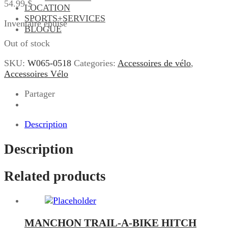
54.99
$
LOCATION
SPORTS+SERVICES
Inventaire épuisé
BLOGUE
Out of stock
SKU:
W065-0518
Categories:
Accessoires de vélo
,
Accessoires Vélo
Partager
Description
Description
Related products
MANCHON TRAIL-A-BIKE HITCH