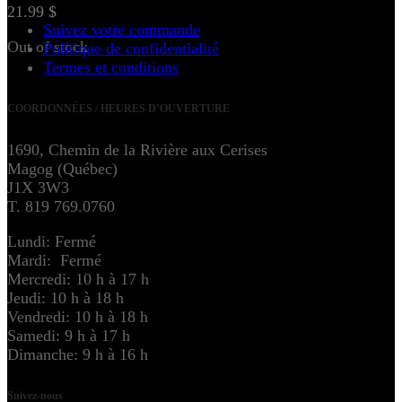
21.99
$
Suivez votre commande
Out of stock
Politique de confidentialité
Termes et conditions
COORDONNÉES / HEURES D’OUVERTURE
1690, Chemin de la Rivière aux Cerises
Magog (Québec)
J1X 3W3
T. 819 769.0760
Lundi: Fermé
Mardi: Fermé
Mercredi: 10 h à 17 h
Jeudi: 10 h à 18 h
Vendredi: 10 h à 18 h
Samedi: 9 h à 17 h
Dimanche: 9 h à 16 h
Suivez-nous