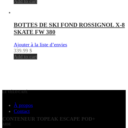
Add to cart
BOTTES DE SKI FOND ROSSIGNOL X-8
SKATE FW 380
Ajouter à la liste d’envies
339.99
$
Add to cart
LE VÉLO CAFÉ
À propos
Contact
CONTENEUR TOPEAK ESCAPE POD+
AIDE