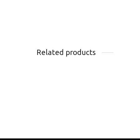
Related products
GRAI
BIDON VELOCAFE 500ML
FINIS
15.95
$
18.9
Add to cart
Add t