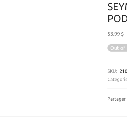
SEY
POD
53.99
$
Out of 
SKU:
21
Categori
Partager