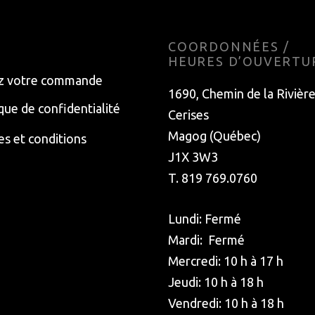
E
COORDONNÉES /
HEURES D’OUVERTU
z votre commande
1690, Chemin de la Rivièr
ique de confidentialité
Cerises
Magog (Québec)
s et conditions
J1X 3W3
T. 819 769.0760
Lundi: Fermé
Mardi: Fermé
Mercredi: 10 h à 17 h
Jeudi: 10 h à 18 h
Vendredi: 10 h à 18 h