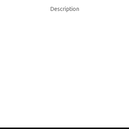
Description
SSE DE ROULEMENT
HUILE À CHAINE MAXIM
H LINE 60G
WET
9
$
18.99
$
o cart
Add to cart