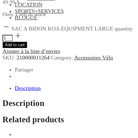
49.99
$
LOCATION
SPORTS+SERVICES
Only 1 left in stock
BLOGUE
SAC A BIDON KOA EQUIPMENT LARGE quantity
Add to cart
Ajouter à la liste d’envies
SKU:
210000011264
Category:
Accessoires Vélo
Partager
Description
Description
Related products