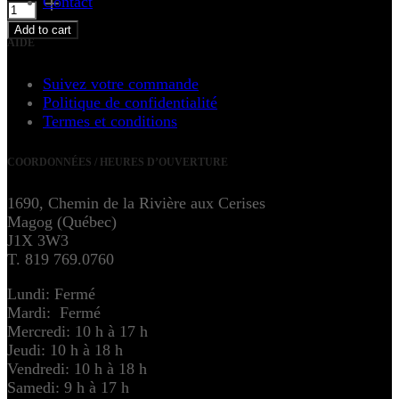
Contact
Add to cart
AIDE
Suivez votre commande
Politique de confidentialité
Termes et conditions
COORDONNÉES / HEURES D’OUVERTURE
1690, Chemin de la Rivière aux Cerises
Magog (Québec)
J1X 3W3
T. 819 769.0760
Lundi: Fermé
Mardi: Fermé
Mercredi: 10 h à 17 h
Jeudi: 10 h à 18 h
Vendredi: 10 h à 18 h
Samedi: 9 h à 17 h