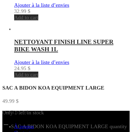
Ajouter à la liste d’envies
32.99
$
Add to cart
NETTOYANT FINISH LINE SUPER
BIKE WASH 1L
Ajouter à la liste d’envies
24.95
$
Add to cart
SAC A BIDON KOA EQUIPMENT LARGE
49.99
$
Only 1 left in stock
LE VÉLO CAFÉ
SAC A BIDON KOA EQUIPMENT LARGE quantity
À propos