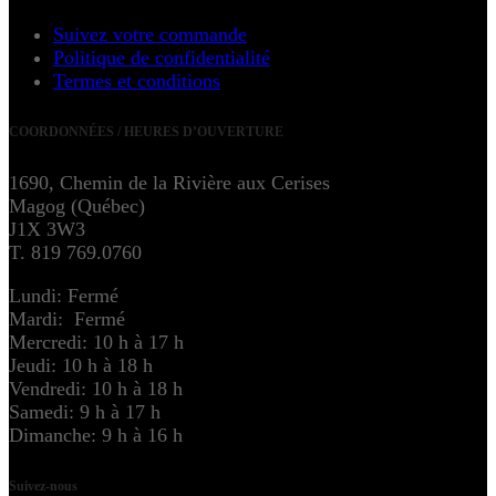
Suivez votre commande
Politique de confidentialité
Termes et conditions
COORDONNÉES / HEURES D’OUVERTURE
1690, Chemin de la Rivière aux Cerises
Magog (Québec)
J1X 3W3
T. 819 769.0760
Lundi: Fermé
Mardi: Fermé
Mercredi: 10 h à 17 h
Jeudi: 10 h à 18 h
Vendredi: 10 h à 18 h
Samedi: 9 h à 17 h
Dimanche: 9 h à 16 h
Suivez-nous