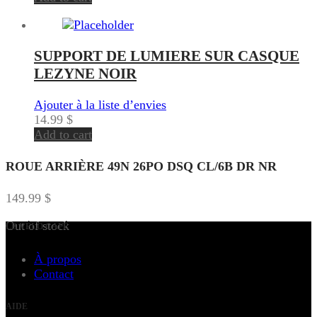
SUPPORT DE LUMIERE SUR CASQUE
LEZYNE NOIR
Ajouter à la liste d’envies
14.99
$
Add to cart
ROUE ARRIÈRE 49N 26PO DSQ CL/6B DR NR
149.99
$
Out of stock
LE VÉLO CAFÉ
À propos
Contact
AIDE