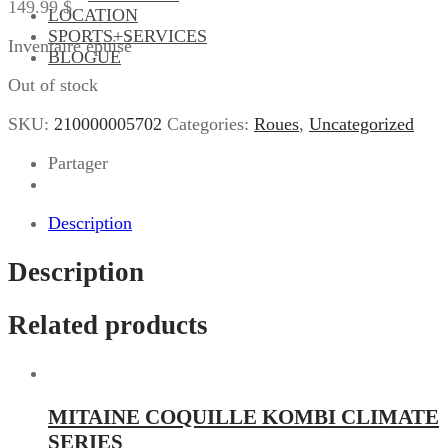
149.99
$
LOCATION
SPORTS+SERVICES
Inventaire épuisé
BLOGUE
Out of stock
SKU:
210000005702
Categories:
Roues
,
Uncategorized
Partager
Description
Description
Related products
MITAINE COQUILLE KOMBI CLIMATE
SERIES