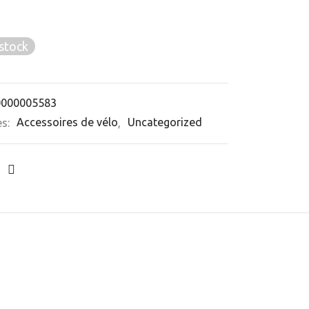
stock
0000005583
es:
Accessoires de vélo
,
Uncategorized