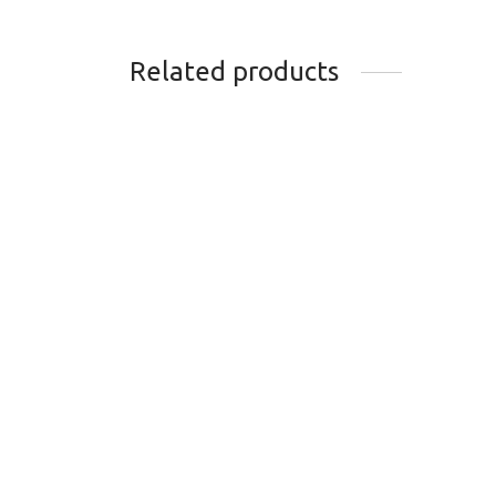
Related products
INTERRUPTEUR MAHLE
FIXA
IWOC
GARA
76.00
$
599.
Add to cart
Add t