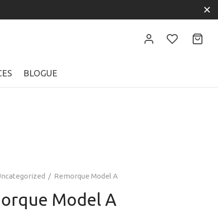
CES
BLOGUE
ncategorized
/
Remorque Model A
orque Model A