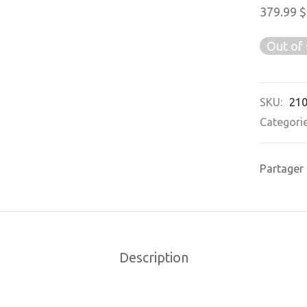
379.99
$
Out of 
SKU:
21
Categori
Partager
Description