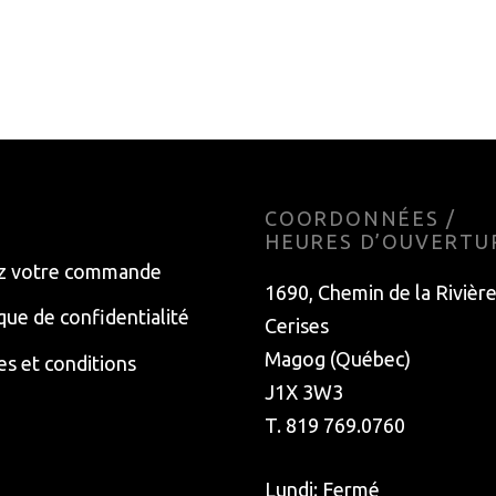
BEIGE
GIRO
POLKA DOTS
ROUGE
TOUR DE FRANCE
F
VERT FONCÉ
E
COORDONNÉES /
HEURES D’OUVERTU
z votre commande
1690, Chemin de la Rivièr
ique de confidentialité
Cerises
Magog (Québec)
s et conditions
J1X 3W3
T. 819 769.0760
Lundi: Fermé