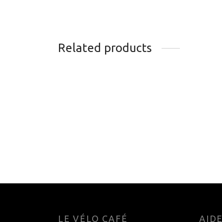
Related products
LUBRIFIANT À CHAINE
LUBR
FINISH LINE WET 60ML
FORM
DRY 
14.30
$
4.99
Add to cart
Add t
LE VÉLO CAFÉ
AID