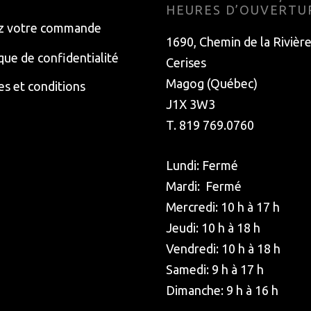
HEURES D’OUVERTU
z votre commande
1690, Chemin de la Rivièr
ique de confidentialité
Cerises
Magog (Québec)
s et conditions
J1X 3W3
T. 819 769.0760
Lundi: Fermé
Mardi: Fermé
Mercredi: 10 h à 17 h
Jeudi: 10 h à 18 h
Vendredi: 10 h à 18 h
Samedi: 9 h à 17 h
Dimanche: 9 h à 16 h