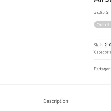
32.95
$
Out of 
SKU:
21
Categori
Partager
Description