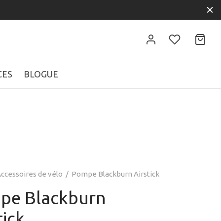
CES
BLOGUE
ccessoires de vélo
/
Pompe Blackburn Airstick
pe Blackburn
tick