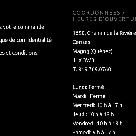
E
COORDONNÉES /
HEURES D’OUVERTU
z votre commande
1690, Chemin de la Rivièr
ique de confidentialité
Cerises
Magog (Québec)
s et conditions
J1X 3W3
T. 819 769.0760
Lundi: Fermé
Mardi: Fermé
Mercredi: 10 h à 17 h
Jeudi: 10 h à 18 h
Vendredi: 10 h à 18 h
Samedi: 9 h à 17 h