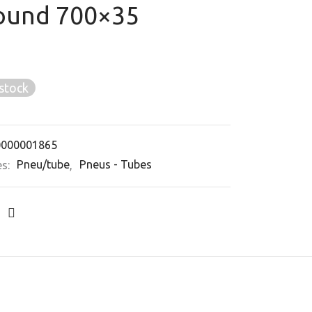
round 700×35
stock
0000001865
es:
Pneu/tube
,
Pneus - Tubes