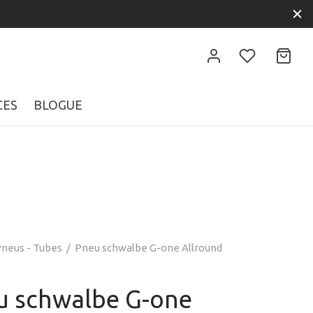
CES
BLOGUE
neus - Tubes
/
Pneu schwalbe G-one Allround
u schwalbe G-one