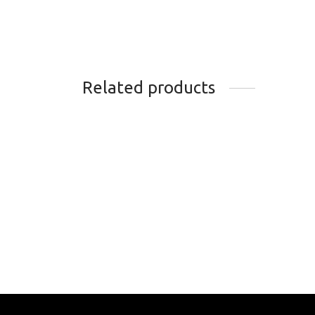
Related products
TUBE KENDA 26X1.5-1.75
PNEU
PRESTA
TERR
PROT
10.99
$
PLIA
Add to cart
95.9
Add t