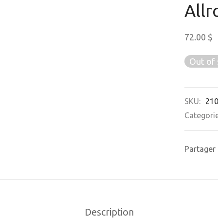
All
72.00
$
Out of 
SKU:
21
Categori
Partager
Description