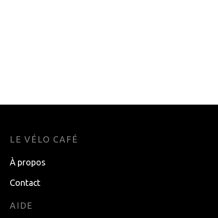
12.99
$
15.49
$
PNEU SCHWALBE
PNEU KENDA
ROAD CRUISER KG
KWEST K193
20X1,75AC
100PSI24x1.5W
27.49
$
30.99
$
LE VÉLO CAFÉ
À propos
Contact
AIDE