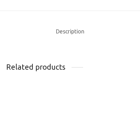
Description
Related products
PNEU VEE RUBBER
PNEU KENDA K50
STYLE MEGA
COMP III 16X1.75
16X2,0AC
NOIR