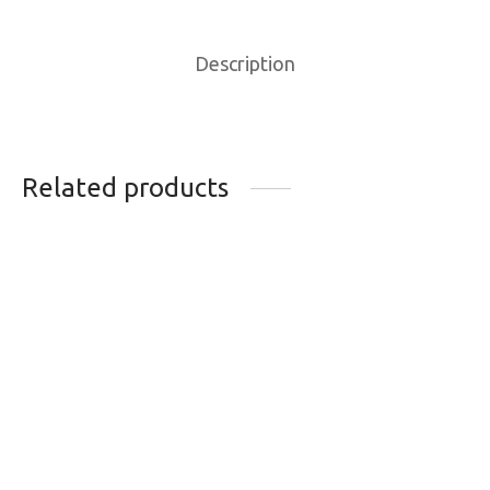
Description
Related products
DEMONTE-
MITAINE COQUILLE
CASSETTE FOUET A
KOMBI CLIMATE
CHAINE PARK TOOL
SERIES
SR-12.2 12V
64.95
$
74.99
$