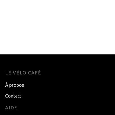
CASQUE VELO
BONNET KOMBI P3
ENFANT GIRO
NOIR L-XL
SCAMP MAT ANO
27.95
$
BLU XS
79.99
$
LE VÉLO CAFÉ
À propos
Contact
AIDE