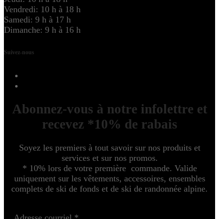
Vendredi: 10 h à 18 h
Samedi: 9 h à 17 h
Dimanche: 9 h à 16 h
Suivez-nous
Abonnez-vous à notre infolettre et
recevez *10% de rabais
Soyez les premiers à tout savoir sur nos produits et
services et sur nos promos.
* 10% lors de votre première commande. Valide
uniquement sur les vêtements, accessoires, ensembles
complets de ski de fonds et de ski de randonnée alpine.
Adresse courriel
*