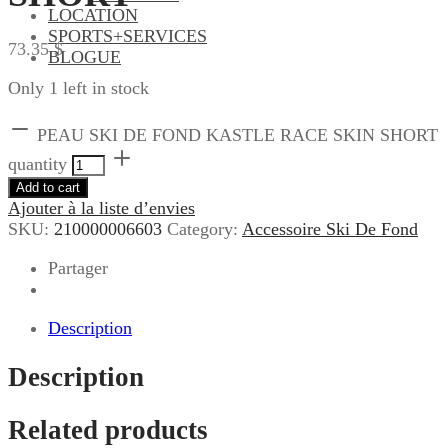
LOCATION
SPORTS+SERVICES
73.35
$
BLOGUE
Only 1 left in stock
PEAU SKI DE FOND KASTLE RACE SKIN SHORT
quantity
Add to cart
Ajouter à la liste d’envies
SKU:
210000006603
Category:
Accessoire Ski De Fond
Partager
Description
Description
Related products