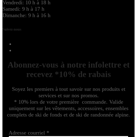
Vendredi: 10 h à 18 h
Samedi: 9 h à 17 h
Dimanche: 9 h à 16 h
Suivez-nous
Abonnez-vous à notre infolettre et
recevez *10% de rabais
Soyez les premiers à tout savoir sur nos produits et
services et sur nos promos.
* 10% lors de votre première commande. Valide
uniquement sur les vêtements, accessoires, ensembles
complets de ski de fonds et de ski de randonnée alpine.
Adresse courriel
*