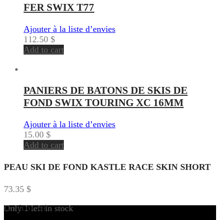
FER SWIX T77
Ajouter à la liste d’envies
112.50
$
Add to cart
PANIERS DE BATONS DE SKIS DE
FOND SWIX TOURING XC 16MM
Ajouter à la liste d’envies
15.00
$
Add to cart
PEAU SKI DE FOND KASTLE RACE SKIN SHORT
73.35
$
Only 1 left in stock
LE VÉLO CAFÉ