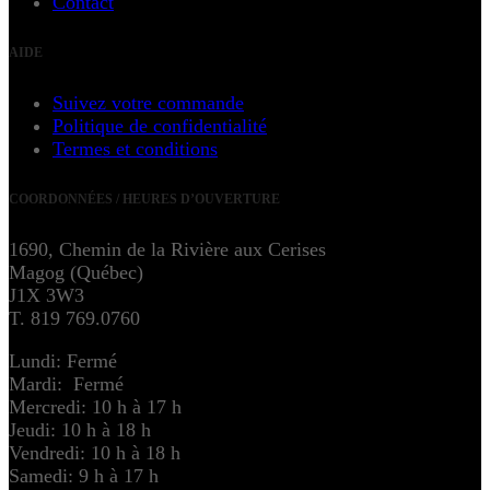
Contact
AIDE
Suivez votre commande
Politique de confidentialité
Termes et conditions
COORDONNÉES / HEURES D’OUVERTURE
1690, Chemin de la Rivière aux Cerises
Magog (Québec)
J1X 3W3
T. 819 769.0760
Lundi: Fermé
Mardi: Fermé
Mercredi: 10 h à 17 h
Jeudi: 10 h à 18 h
Vendredi: 10 h à 18 h
Samedi: 9 h à 17 h