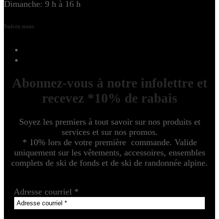
Dimanche: 9 h à 16 h
Suivez-nous
Abonnez-vous à notre infolettre et
recevez *10% de rabais
Soyez les premiers à tout savoir sur nos produits et
services et sur nos promos.
* 10% lors de votre première commande. Valide
uniquement sur les vêtements, accessoires, ensembles
complets de ski de fonds et de ski de randonnée alpine.
Adresse courriel
*