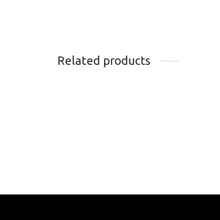
Related products
BOTTES DE SKI DE FOND
BOTT
ROSSIGNOL X-8 CLASSIC
ROSS
FW BLACK/RED RIK1230
CLAS
289.99
$
199.
Choisir les options
Chois