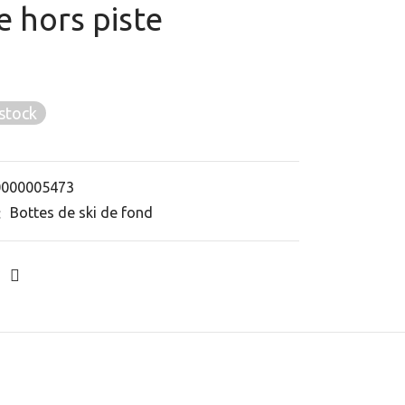
e hors piste
stock
0000005473
:
Bottes de ski de fond