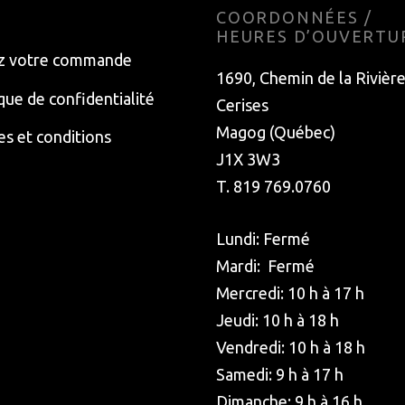
E
COORDONNÉES /
HEURES D’OUVERTU
z votre commande
1690, Chemin de la Rivièr
ique de confidentialité
Cerises
Magog (Québec)
s et conditions
J1X 3W3
T. 819 769.0760
Lundi: Fermé
Mardi: Fermé
Mercredi: 10 h à 17 h
Jeudi: 10 h à 18 h
Vendredi: 10 h à 18 h
Samedi: 9 h à 17 h
Dimanche: 9 h à 16 h