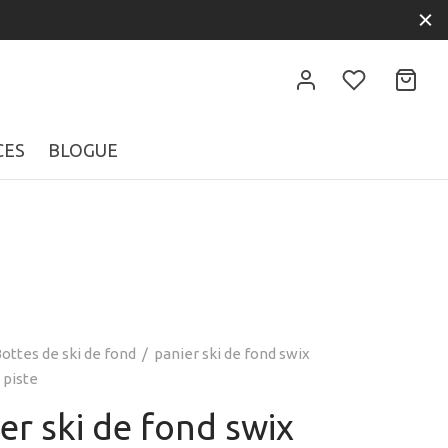
CES
BLOGUE
ottes de ski de fond
/
panier ski de fond swix
 piste
er ski de fond swix