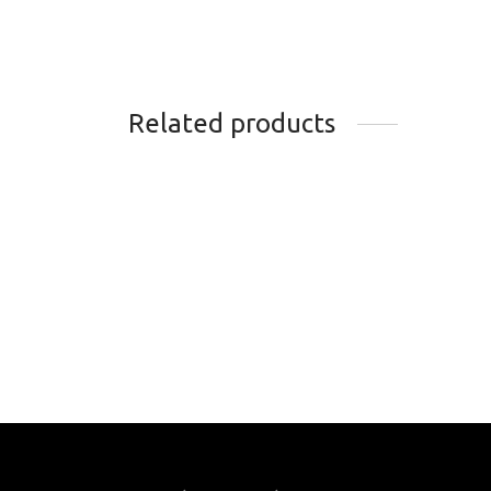
Related products
CLE EN ETOILE ICETOOLZ
DEM
T-25 ALLEN DOUBLE TETE
FOUE
VERT
TOOL
18.99
$
74.9
Add to cart
Add t