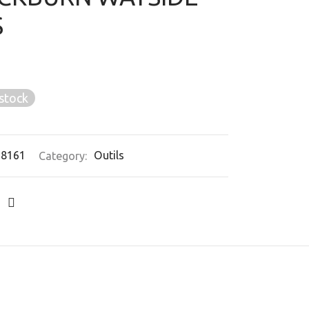
S
stock
68161
Category:
Outils