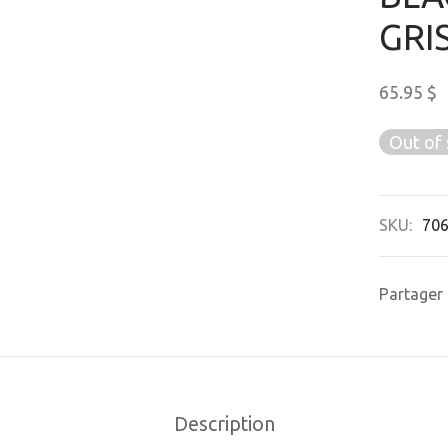
GRI
65.95
$
Out of 
SKU:
70
Partager
Description