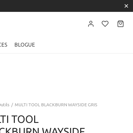
CES
BLOGUE
utils
/
MULTI TOOL BLACKBURN WAYSIDE GRIS
TI TOOL
CKBURN WAYSIDE