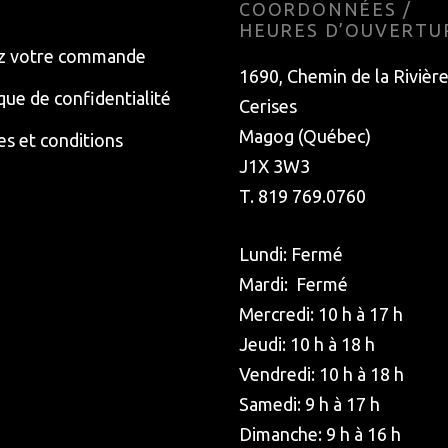
E
COORDONNÉES /
HEURES D’OUVERTU
z votre commande
1690, Chemin de la Rivièr
ique de confidentialité
Cerises
Magog (Québec)
s et conditions
J1X 3W3
T. 819 769.0760
Lundi: Fermé
Mardi: Fermé
Mercredi: 10 h à 17 h
Jeudi: 10 h à 18 h
Vendredi: 10 h à 18 h
Samedi: 9 h à 17 h
Dimanche: 9 h à 16 h