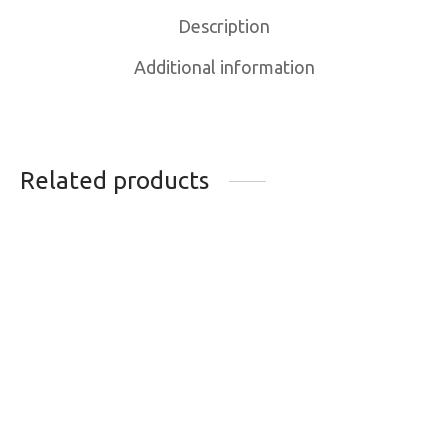
Description
Additional information
Related products
CACHE-COU KOMBI
PANTALON SKI
MERINOMIX PRO
TRAB GAVIA
MULTI ADULTE ROSE
354.95
$
25.95
$