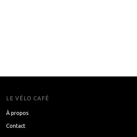
PANTALON KARPOS
PANTALON SKI
ALAGNA PLUS EVO
TRAB STELVIO
HOMME 2023
369.95
$
250.00
$
xl
XXL
M
L
LE VÉLO CAFÉ
À propos
Contact