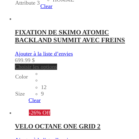
Attribute 3
Clear
FIXATION DE SKIMO ATOMIC
BACKLAND SUMMIT AVEC FREINS
Ajouter à la liste d’envies
699.99
$
Choisir les options
Color
12
Size
9
Clear
-
26
%
Off
VELO OCTANE ONE GRID 2