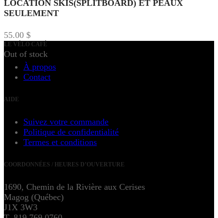
LOCATION SKIS(SPLITBOARD) ET PEAUX
SEULEMENT
55.00
$
LE VÉLO CAFÉ
Out of stock
À propos
Contact
AIDE
Suivez votre commande
Politique de confidentialité
Termes et conditions
COORDONNÉES / HEURES D’OUVERTURE
1690, Chemin de la Rivière aux Cerises
Magog (Québec)
J1X 3W3
T. 819 769.0760