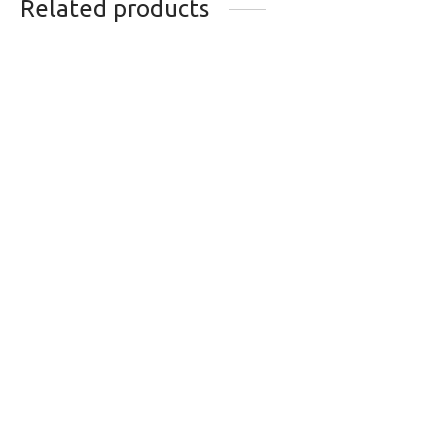
Related products
CABLE DE FREIN
ADHESIF LIZARD
JAGWIRE INOX DE
SKINS PROTEGE
ROUTE
CADRE
3.50
$
13.49
$
CASSETTE SRAM
CHAINE SRAM PC
PG1130 11V 11/32D
1130 11VITESSES 12
MAILLONS
121.99
$
40.99
$